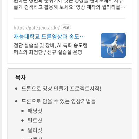
원하는 장면과 분위기에 맞는 영상을 엔바토에서 자유
롭게 검색하고 활용해 보세요! 영상 제작의 퀄리티를
높여주는 클립 컬렉션
https://gate.jeiu.ac.kr/
광고
재능대학교 드론영상과 송도캠
퍼스 드론비행장 실습실
첨단 실습실 및 장비, AI 특화 송도캠
퍼스의 최첨단 / 신규 실습실 운영
목차
드론으로 영상 만들기 프로젝트시작!
드론으로 담을 수 있는 영상기법들
패닝샷
틸트샷
달리샷