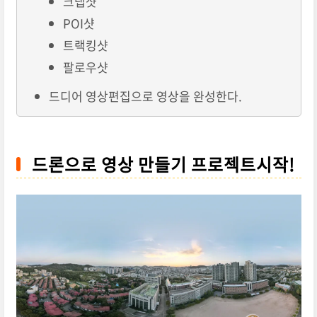
크랩샷
POI샷
트랙킹샷
팔로우샷
드디어 영상편집으로 영상을 완성한다.
드론으로 영상 만들기 프로젝트시작!