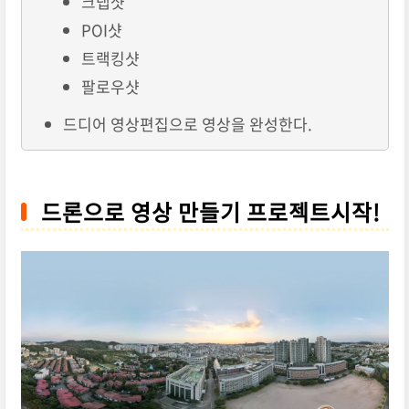
크랩샷
POI샷
트랙킹샷
팔로우샷
드디어 영상편집으로 영상을 완성한다.
드론으로 영상 만들기 프로젝트시작!