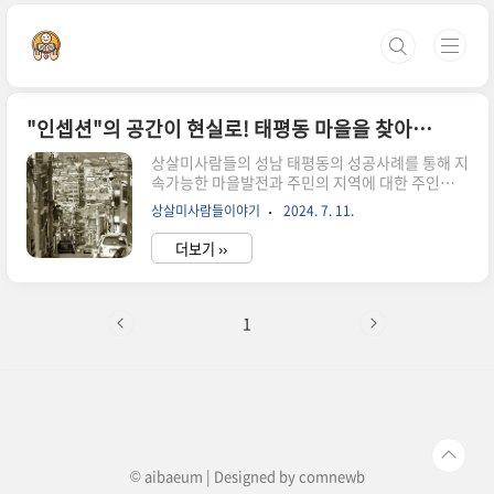
본문 바로가기
"인셉션"의 공간이 현실로! 태평동 마을을 찾아가다.
상살미사람들의 성남 태평동의 성공사례를 통해 지
속가능한 마을발전과 주민의 지역에 대한 주인의식
을 정립하고자 현장탐방을 했습니다. 설레는 첫걸
상살미사람들이야기
2024. 7. 11.
음, 태평 2,4동을 방문하다탐방이 이루어지는 이
른 아침부터 분주했던 탐방원정대는 미니 버스를
더보기 ››
준비하여 출발했습니다. 코로나19로 마음 놓고 여
행 한번 못했던 터라 설레는 마음이 가득했답니
다. 우리가 방문할 성남의 태평2동 4동은 그다지 멀
진 않았습니다. 40여 분간만에 부천에서 성남에 도
1
착하였답니다.곧바로 처음 방문한 곳은 태평마을
북카페였습니다. 그곳에서 사회적 협동조합인 문
화숨 이사장과 문화예술공동체 태평마실의 강사님
이 반갑게 맞이해 주셨습니다. 서로 간의 간단한 인
사와 함께 태평마실의 강사님께서 태평 2,4동 커뮤
니티를 소개해주셨습니다. 우리나라의 1호 ..
© aibaeum | Designed by
comnewb