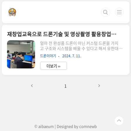
본문 바로가기
재창업교육으로 드론기술 및 영상촬영 활용창업과정을 배우다.
얼마 전 완성품 드론이 아닌 커스텀 드론을 가지
고 구조와 시스템을 배울 수 있다고 해서 유한대학
교에서 실시한 희망리턴패키지의 과정 중 드론
드론이야기
2024. 7. 11.
을 직접 만들어보고 영상촬영에도 도전하여 창업
할 수 있는 교육과정을 수료했습니다.드론으로 창
더보기 ››
업을?최근 AI의 발전으로 자율주행과 IOT기술이
나날이 발전하고 있습니다. 이와 함께 드론의 기술
도 발전하고 있습니다. 그에 따라서 다양한 분야에
서 활용되고 있는 게 사실입니다. 그 쓰이는 용도에
1
따라 환경모니터링, 재해대응, 영상촬영, 농업, 딜
리버리서비스 등으로 구분될 수 있습니다. 그중에
서 나의 창업이 가능한 것은 영상촬영과 농업용 방
재드론 정도로 정리가 될 것 같다. 특히 영상촬영
은 조금 경험이 있어서 가장 관심이 가는 분야였습
니다. 이번에 배울 드론은 쿼드콥터 드론(..
© aibaeum | Designed by
comnewb