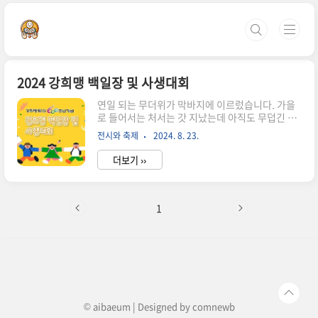
본문 바로가기
2024 강희맹 백일장 및 사생대회
연일 되는 무더위가 막바지에 이르렀습니다. 가을
로 들어서는 처서는 갓 지났는데 아직도 무덥긴 하
네요... 그렇지만 곧 서늘한 가을이 오겠지요? 희망
전시와 축제
2024. 8. 23.
을 갖고 이 무더위를 지혜롭게 이겨내는 것이 중요
한 때입니다. 강희맹 600주년 기념 "강희맹 백일장
더보기 ››
및 사생대회" 드디어 오랜만에 시흥에서 강희맹
600주년을 기념하며 "강희맹 백일장 및 사생대
회"가 열립니다.시간 : 2024년 8월 24일 토요일 오
전 10시~오후 4시까지장소 : 연꽃테마파크 잔디밭
1
(시흥시 관곡지로 139) 행사주요 내용 | 참가자격 |
시흥시 유아, 초등, 중등, 고등학생 | 참 가 비 | 무
료(점심, 돗자리 등 개별준비) | 시제 및 글제 | 행
사당일 현장에서 출제 (예시:강희맹, 관곡지, 전당
홍, 독조도 등) | 개별별..
© aibaeum | Designed by
comnewb